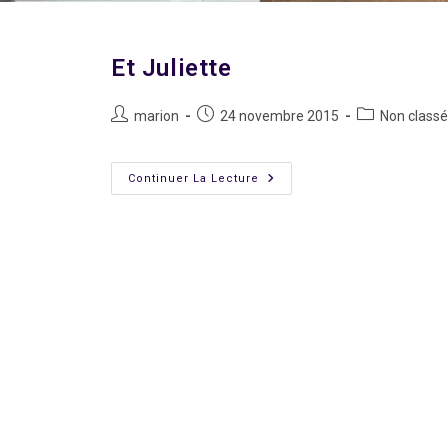
Et Juliette
Auteur/autrice
Publication
Post
marion
24 novembre 2015
Non classé
de
publiée :
category:
la
publication :
Et
Continuer La Lecture
Juliette